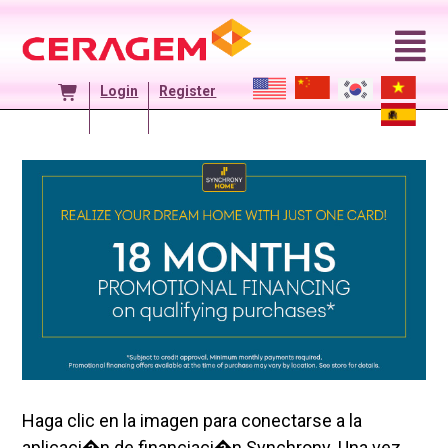
Skip
to
content
Login
Register
Haga clic en la imagen para conectarse a la
aplicaci�n de financiaci�n Synchrony. Una vez