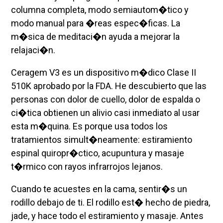
columna completa, modo semiautom�tico y
modo manual para �reas espec�ficas. La
m�sica de meditaci�n ayuda a mejorar la
relajaci�n.
Ceragem V3 es un dispositivo m�dico Clase II
510K aprobado por la FDA. He descubierto que las
personas con dolor de cuello, dolor de espalda o
ci�tica obtienen un alivio casi inmediato al usar
esta m�quina. Es porque usa todos los
tratamientos simult�neamente: estiramiento
espinal quiropr�ctico, acupuntura y masaje
t�rmico con rayos infrarrojos lejanos.
Cuando te acuestes en la cama, sentir�s un
rodillo debajo de ti. El rodillo est� hecho de piedra,
jade, y hace todo el estiramiento y masaje. Antes