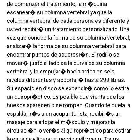
de comenzar el tratamiento, la m�quina
escanear� su columna vertebral ya que la
columna vertebral de cada persona es diferente y
usted recibir� un tratamiento personalizado. Una
vez que conoce la forma de su columna vertebral,
analizar� la forma de su columna vertebral para
encontrar puntos de acupresi�n. El rodillo se
mover� justo al lado de la curva de su columna
vertebral y lo empujar� hacia arriba en seis
niveles diferentes y soportar� hasta 299 libras.
Su espacio en disco se expandir� como lo estira
un quiropr�ctico. Es posible que sienta que los
huesos aparecen o se rompen. Cuando te duela la
espalda, ir�s a un acupunturista, recibir�s un
masaje para aflojar el m�sculo y mejorar la
circulaci�n, o ver�s al quiropr�ctico para estirar
la espalda y liberar el nervio pellizcado. Todos