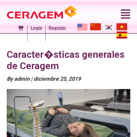
Skip
to
content
Login
Register
Caracter�sticas generales
de Ceragem
Posted
By admin
|
diciembre 25, 2019
On