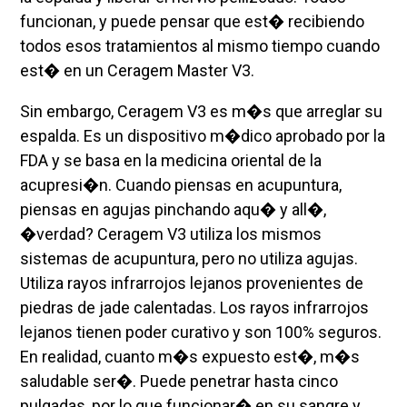
funcionan, y puede pensar que est� recibiendo
todos esos tratamientos al mismo tiempo cuando
est� en un Ceragem Master V3.
Sin embargo, Ceragem V3 es m�s que arreglar su
espalda. Es un dispositivo m�dico aprobado por la
FDA y se basa en la medicina oriental de la
acupresi�n. Cuando piensas en acupuntura,
piensas en agujas pinchando aqu� y all�,
�verdad? Ceragem V3 utiliza los mismos
sistemas de acupuntura, pero no utiliza agujas.
Utiliza rayos infrarrojos lejanos provenientes de
piedras de jade calentadas. Los rayos infrarrojos
lejanos tienen poder curativo y son 100% seguros.
En realidad, cuanto m�s expuesto est�, m�s
saludable ser�. Puede penetrar hasta cinco
pulgadas, por lo que funcionar� en su sangre y