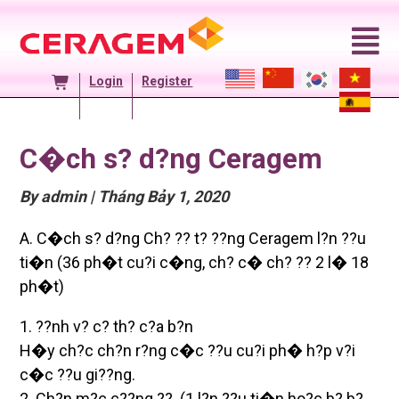
Skip
to
content
Login
Register
C�ch s? d?ng Ceragem
Posted
By admin
|
Tháng Bảy 1, 2020
On
A. C�ch s? d?ng Ch? ?? t? ??ng Ceragem l?n ??u
ti�n (36 ph�t cu?i c�ng, ch? c� ch? ?? 2 l� 18
ph�t)
1. ??nh v? c? th? c?a b?n
H�y ch?c ch?n r?ng c�c ??u cu?i ph� h?p v?i
c�c ??u gi??ng.
2. Ch?n m?c c??ng ??. (1 l?n ??u ti�n ho?c b? b?