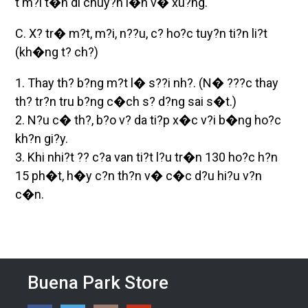
t m?i t�n di chuy?n l�n v� xu?ng.
C. X? tr� m?t, m?i, n??u, c? ho?c tuy?n ti?n li?t
(kh�ng t? ch?)
1. Thay th? b?ng m?t l� s??i nh?. (N� ???c thay
th? tr?n tru b?ng c�ch s? d?ng sai s�t.)
2. N?u c� th?, b?o v? da ti?p x�c v?i b�ng ho?c
kh?n gi?y.
3. Khi nhi?t ?? c?a van ti?t l?u tr�n 130 ho?c h?n
15 ph�t, h�y c?n th?n v� c�c d?u hi?u v?n
c�n.
Buena Park Store