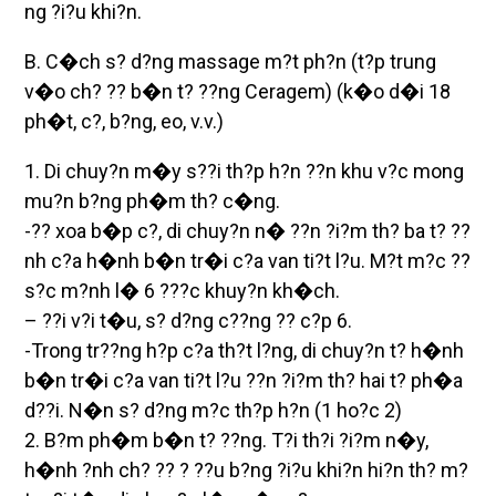
ng ?i?u khi?n.
B. C�ch s? d?ng massage m?t ph?n (t?p trung
v�o ch? ?? b�n t? ??ng Ceragem) (k�o d�i 18
ph�t, c?, b?ng, eo, v.v.)
1. Di chuy?n m�y s??i th?p h?n ??n khu v?c mong
mu?n b?ng ph�m th? c�ng.
-?? xoa b�p c?, di chuy?n n� ??n ?i?m th? ba t? ??
nh c?a h�nh b�n tr�i c?a van ti?t l?u. M?t m?c ??
s?c m?nh l� 6 ???c khuy?n kh�ch.
– ??i v?i t�u, s? d?ng c??ng ?? c?p 6.
-Trong tr??ng h?p c?a th?t l?ng, di chuy?n t? h�nh
b�n tr�i c?a van ti?t l?u ??n ?i?m th? hai t? ph�a
d??i. N�n s? d?ng m?c th?p h?n (1 ho?c 2)
2. B?m ph�m b�n t? ??ng. T?i th?i ?i?m n�y,
h�nh ?nh ch? ?? ? ??u b?ng ?i?u khi?n hi?n th? m?