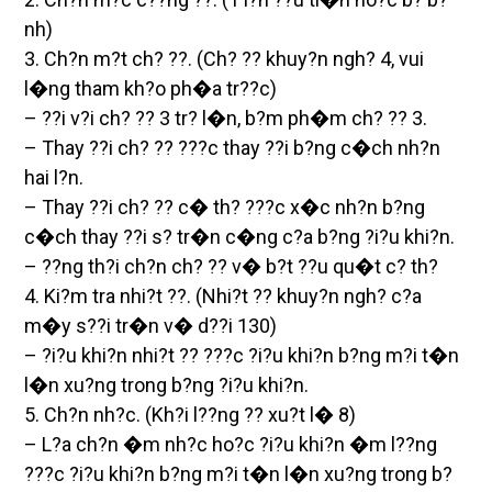
nh)
3. Ch?n m?t ch? ??. (Ch? ?? khuy?n ngh? 4, vui
l�ng tham kh?o ph�a tr??c)
– ??i v?i ch? ?? 3 tr? l�n, b?m ph�m ch? ?? 3.
– Thay ??i ch? ?? ???c thay ??i b?ng c�ch nh?n
hai l?n.
– Thay ??i ch? ?? c� th? ???c x�c nh?n b?ng
c�ch thay ??i s? tr�n c�ng c?a b?ng ?i?u khi?n.
– ??ng th?i ch?n ch? ?? v� b?t ??u qu�t c? th?
4. Ki?m tra nhi?t ??. (Nhi?t ?? khuy?n ngh? c?a
m�y s??i tr�n v� d??i 130)
– ?i?u khi?n nhi?t ?? ???c ?i?u khi?n b?ng m?i t�n
l�n xu?ng trong b?ng ?i?u khi?n.
5. Ch?n nh?c. (Kh?i l??ng ?? xu?t l� 8)
– L?a ch?n �m nh?c ho?c ?i?u khi?n �m l??ng
???c ?i?u khi?n b?ng m?i t�n l�n xu?ng trong b?