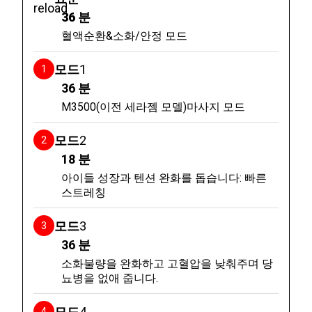
36 분
혈액순환&소화/안정 모드
모드
1
36
분
M3500(이전 세라젬 모델)마사지 모드
모드
2
18
분
아이들 성장과 텐션 완화를 돕습니다: 빠른
스트레칭
모드
3
36
분
소화불량을 완화하고 고혈압을 낮춰주며 당
뇨병을 없애 줍니다.
모드
4