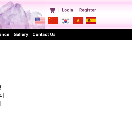
Login
Register
ance
Gallery
Contact Us
것
사이
의