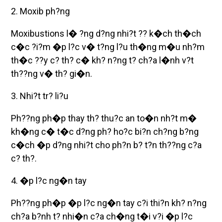
2. Moxib ph?ng
Moxibustions l� ?ng d?ng nhi?t ?? k�ch th�ch
c�c ?i?m �p l?c v� t?ng l?u th�ng m�u nh?m
th�c ??y c? th? c� kh? n?ng t? ch?a l�nh v?t
th??ng v� th? gi�n.
3. Nhi?t tr? li?u
Ph??ng ph�p thay th? thu?c an to�n nh?t m�
kh�ng c� t�c d?ng ph? ho?c bi?n ch?ng b?ng
c�ch �p d?ng nhi?t cho ph?n b? t?n th??ng c?a
c? th?.
4. �p l?c ng�n tay
Ph??ng ph�p �p l?c ng�n tay c?i thi?n kh? n?ng
ch?a b?nh t? nhi�n c?a ch�ng t�i v?i �p l?c