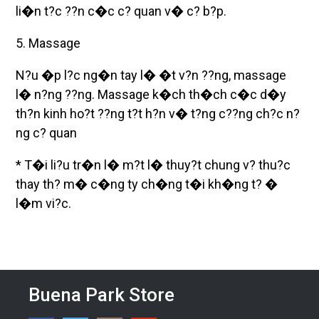
li�n t?c ??n c�c c? quan v� c? b?p.
5. Massage
N?u �p l?c ng�n tay l� �t v?n ??ng, massage
l� n?ng ??ng. Massage k�ch th�ch c�c d�y
th?n kinh ho?t ??ng t?t h?n v� t?ng c??ng ch?c n?
ng c? quan
* T�i li?u tr�n l� m?t l� thuy?t chung v? thu?c
thay th? m� c�ng ty ch�ng t�i kh�ng t? �
l�m vi?c.
Buena Park Store