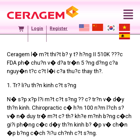
Skip
to
content
Login
Register
Ceragem l� m?t thi?t b? y t? h?ng II 510K ???c
FDA ph� chu?n v� d?a tr�n 5 ?ng d?ng c?a
nguy�n t?c c?t l�i c?a thu?c thay th?.
1. Tr? li?u th?n kinh c?t s?ng
N� s?p x?p l?i m?t c?t s?ng ?? c? tr?n v� d�y
th?n kinh. Chiropractic c� h?n 100 n?m l?ch s?
v� n� duy tr� m?t c? th? kh?e m?nh b?ng c�ch
gi?i ph�ng c�c d�y th?n kinh b? �p v� ch�n
�p b?ng c�ch ?i?u ch?nh c?t s?ng.